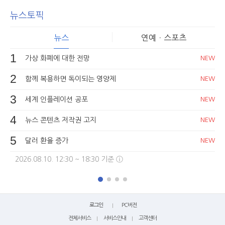
뉴스토픽
뉴스
연예ㆍ스포츠
1
가상 화폐에 대한 전망
NEW
2
함께 복용하면 독이되는 영양제
NEW
3
세계 인플레이션 공포
NEW
4
뉴스 콘텐츠 저작권 고지
NEW
5
달러 환율 증가
NEW
2026.08.10. 12:30 ~ 18:30 기준 ⓘ
로그인
PC버전
전체서비스
서비스안내
고객센터