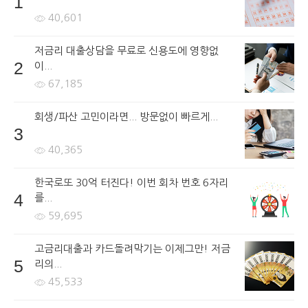
1
40,601
저금리 대출상담을 무료로 신용도에 영향없
2
이...
67,185
회생/파산 고민이라면... 방문없이 빠르게...
3
40,365
한국로또 30억 터진다! 이번 회차 번호 6자리
4
를...
59,695
고금리대출과 카드돌려막기는 이제그만! 저금
5
리의...
45,533