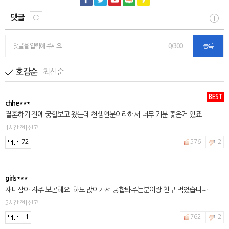
댓글
댓글을 입력해 주세요
0/300
등록
최신순
호감순
BEST
chhe***
결혼하기 전에 궁합보고 왔는데 천생연분이라해서 너무 기분 좋은거 있죠
1시간 전 | 신고
72
576
2
girls***
재미삼아 자주 보곤해요. 하도 많이가서 궁합봐주는분이랑 친구 먹었습니다
5시간 전 | 신고
1
762
2