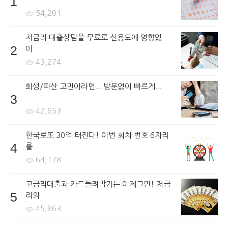
1
54,201
저금리 대출상담을 무료로 신용도에 영향없
2
이...
43,274
회생/파산 고민이라면... 방문없이 빠르게...
3
42,653
한국로또 30억 터진다! 이번 회차 번호 6자리
4
를...
64,178
고금리대출과 카드돌려막기는 이제그만! 저금
5
리의...
45,863