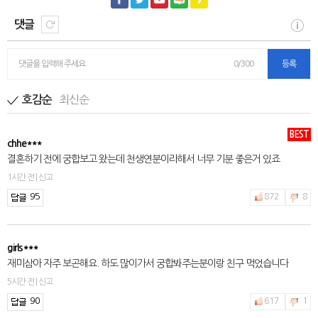
댓글
댓글을 입력해 주세요
0/300
등록
최신순
호감순
BEST
chhe***
결혼하기 전에 궁합보고 왔는데 천생연분이라해서 너무 기분 좋은거 있죠
1시간 전 | 신고
95
872
8
girls***
재미삼아 자주 보곤해요. 하도 많이가서 궁합봐주는분이랑 친구 먹었습니다
5시간 전 | 신고
90
617
1