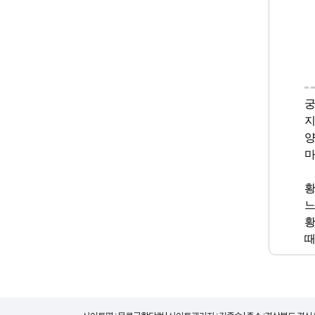
궁
지
양
마
황
느
황
때