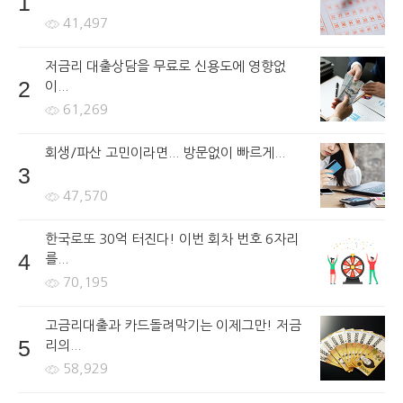
1
41,497
저금리 대출상담을 무료로 신용도에 영향없
2
이...
61,269
회생/파산 고민이라면... 방문없이 빠르게...
3
47,570
한국로또 30억 터진다! 이번 회차 번호 6자리
4
를...
70,195
고금리대출과 카드돌려막기는 이제그만! 저금
5
리의...
58,929