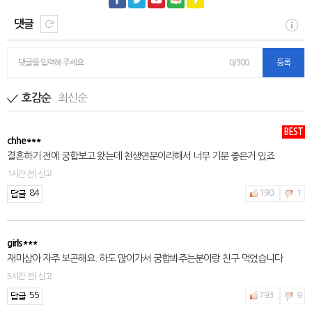
댓글
댓글을 입력해 주세요
0/300
등록
최신순
호감순
BEST
chhe***
결혼하기 전에 궁합보고 왔는데 천생연분이라해서 너무 기분 좋은거 있죠
1시간 전 | 신고
84
190
1
girls***
재미삼아 자주 보곤해요. 하도 많이가서 궁합봐주는분이랑 친구 먹었습니다
5시간 전 | 신고
55
793
9